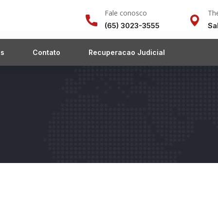
Fale conosco
The
(65) 3023-3555
Sa
as
Contato
Recuperacao Judicial