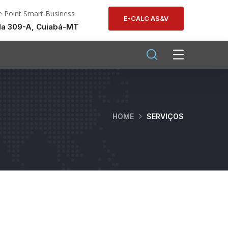
 Point Smart Business
E-CALC AS&V
la 309-A, Cuiabá-MT
HOME
SERVIÇOS