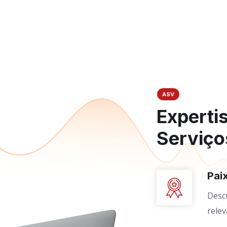
ASV
Experti
Serviço
Pai
Desc
relev